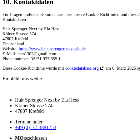
10. Kontaktdaten
Für Fragen und/oder Kommentare über unsere Cookie-Richtlinien und diese Au
Kontaktdaten:
Hair Sprenger Next by Ela Hess
Kölner Strasse 574
47807 Krefeld
Deutschland
Website:
https://www.hair-sprenger-next-ela.de
E-Mail:
hess1302@gmail.com
Phone number: 02151 937 655 1
Diese Cookie-Richtlinie wurde mit
cookiedatabase.org
am 6. März 2025 sy
Empfehlt uns weiter
Hair Sprenger Next by Ela Hess
Kölner Strasse 574
47807 Krefeld
Termine unter
+49 (0)177-3881753
MO
geschlossen