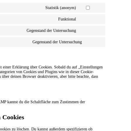
Statistik (anonym)
Consent
to
Funktional
service
Consent
elementor
to
Gegenstand der Untersuchung
service
Consent
wordpress
to
Gegenstand der Untersuchung
service
Consent
facebook
to
service
sonstiges
t einer Erklärung über Cookies. Sobald du auf „Einstellungen
 Kategorien von Cookies und Plugins wie in dieser Cookie-
ber deinen Browser deaktivieren, aber bitte beachte, dass
 AMP kannst du die Schaltfläche zum Zustimmen der
n Cookies
okies zu löschen. Du kannst außerdem spezifizieren ob