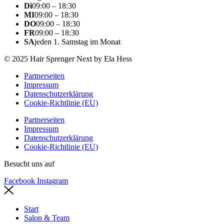
Di
09:00 – 18:30
MI
09:00 – 18:30
DO
09:00 – 18:30
FR
09:00 – 18:30
SA
jeden 1. Samstag im Monat
© 2025 Hair Sprenger Next by Ela Hess
Partnerseiten
Impressum
Datenschutzerklärung
Cookie-Richtlinie (EU)
Partnerseiten
Impressum
Datenschutzerklärung
Cookie-Richtlinie (EU)
Besucht uns auf
Facebook
Instagram
Start
Salon & Team